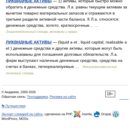
ЛИКВИДНЫЕ АКТИВЫ
— 1) активы, которые быстро можно
обратить в денежные средства. Л.а. равны текущим активам за
вычетом товарно материальных запасов и отражаются в
третьем разделе активной части баланса. К Л.а. относятся:
денежные средства, золото, краткосрочные… …
Энциклопедический словарь экономики и права
ЛИКВИДНЫЕ АКТИВЫ
— (liquid a et ; liquid capital; realizable a
et ) денежные средства и другие активы, которые могут быть
использованы для погашения долговых обязательств. Л.а.
фирм выступают наличные денежные средства, средства на
счетах в банках, легкореализуемые …
Внешнеэкономический
толковый словарь
© Академик, 2000-2026
18+
Обратная связь:
Техподдержка
,
Реклама на сайте
👣 Путешествия
Экспорт словарей на сайты
, сделанные на PHP,
Joomla,
Drupal,
WordPress, MODx.